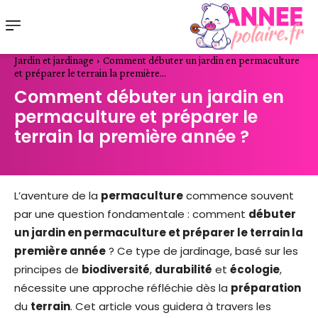
Jardin et jardinage
Comment débuter un jardin en permaculture
et préparer le terrain la première...
Comment débuter un jardin en
permaculture et préparer le
terrain la première année ?
L’aventure de la
permaculture
commence souvent
par une question fondamentale : comment
débuter
un jardin en permaculture et préparer le terrain la
première année
? Ce type de jardinage, basé sur les
principes de
biodiversité
,
durabilité
et
écologie
,
nécessite une approche réfléchie dès la
préparation
du
terrain
. Cet article vous guidera à travers les