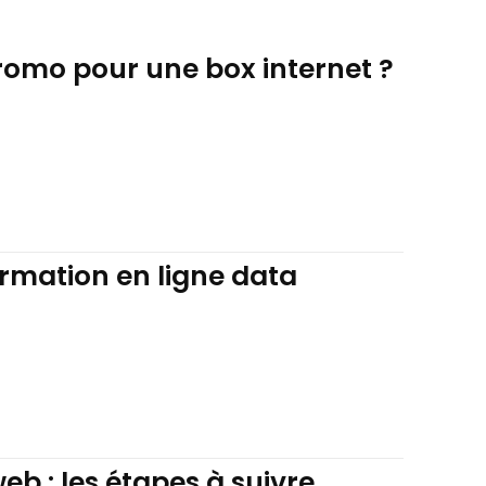
omo pour une box internet ?
ormation en ligne data
b : les étapes à suivre