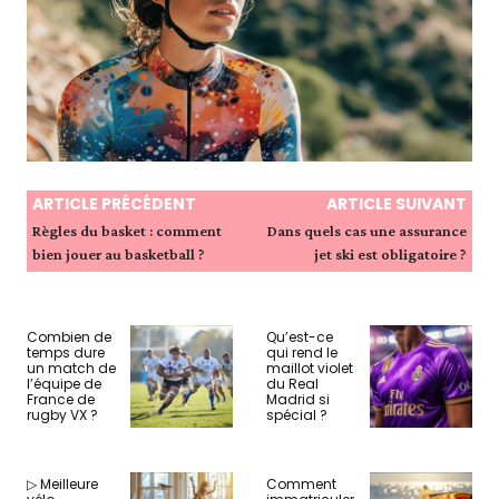
ARTICLE PRÉCÉDENT
ARTICLE SUIVANT
Règles du basket : comment
Dans quels cas une assurance
bien jouer au basketball ?
jet ski est obligatoire ?
Combien de
Qu’est-ce
temps dure
qui rend le
un match de
maillot violet
l’équipe de
du Real
France de
Madrid si
rugby VX ?
spécial ?
▷ Meilleure
Comment