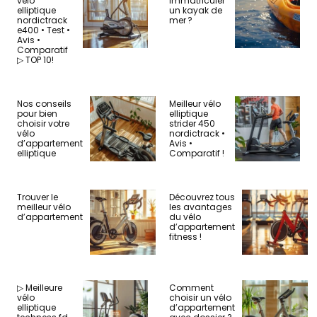
vélo
immatriculer
elliptique
un kayak de
nordictrack
mer ?
e400 • Test •
Avis •
Comparatif
▷ TOP 10!
Nos conseils
Meilleur vélo
pour bien
elliptique
choisir votre
strider 450
vélo
nordictrack •
d’appartement
Avis •
elliptique
Comparatif !
Trouver le
Découvrez tous
meilleur vélo
les avantages
d’appartement
du vélo
d’appartement
fitness !
▷ Meilleure
Comment
vélo
choisir un vélo
elliptique
d’appartement