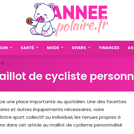
SON
SANTÉ
MODE
DIVERS
FINANCES
AS
 ?
llot de cycliste personn
cupe une place importante au quotidien. Une des facettes
ires et autres équipements nécessaires, voire
Entre sport collectif ou individuel, les tenues propres à
s dans cet article au maillot de cyclisme personnalisé