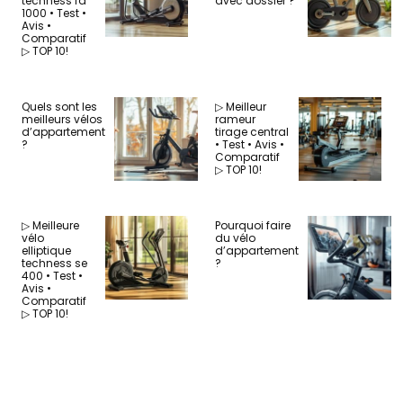
techness fd
avec dossier ?
1000 • Test •
Avis •
Comparatif
▷ TOP 10!
Quels sont les
▷ Meilleur
meilleurs vélos
rameur
d’appartement
tirage central
?
• Test • Avis •
Comparatif
▷ TOP 10!
▷ Meilleure
Pourquoi faire
vélo
du vélo
elliptique
d’appartement
techness se
?
400 • Test •
Avis •
Comparatif
▷ TOP 10!