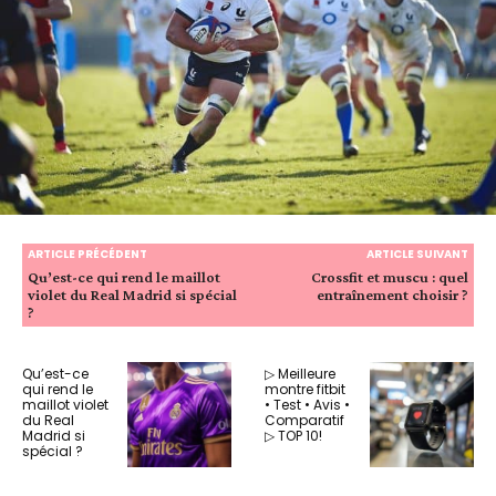
ARTICLE PRÉCÉDENT
ARTICLE SUIVANT
Qu’est-ce qui rend le maillot
Crossfit et muscu : quel
violet du Real Madrid si spécial
entraînement choisir ?
?
Qu’est-ce
▷ Meilleure
qui rend le
montre fitbit
maillot violet
• Test • Avis •
du Real
Comparatif
Madrid si
▷ TOP 10!
spécial ?