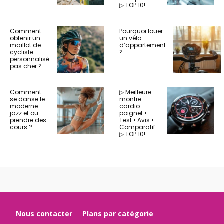
▷ TOP 10!
Comment
Pourquoi louer
obtenir un
un vélo
maillot de
d’appartement
cycliste
?
personnalisé
pas cher ?
Comment
▷ Meilleure
se danse le
montre
moderne
cardio
jazz et ou
poignet •
prendre des
Test • Avis •
cours ?
Comparatif
▷ TOP 10!
Nous contacter
Plans par catégorie