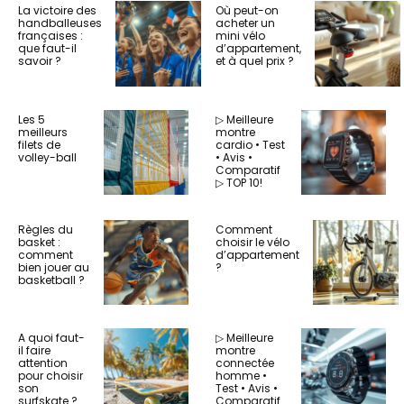
La victoire des
Où peut-on
handballeuses
acheter un
françaises :
mini vélo
que faut-il
d’appartement,
savoir ?
et à quel prix ?
Les 5
▷ Meilleure
meilleurs
montre
filets de
cardio • Test
volley-ball
• Avis •
Comparatif
▷ TOP 10!
Règles du
Comment
basket :
choisir le vélo
comment
d’appartement
bien jouer au
?
basketball ?
A quoi faut-
▷ Meilleure
il faire
montre
attention
connectée
pour choisir
homme •
son
Test • Avis •
surfskate ?
Comparatif