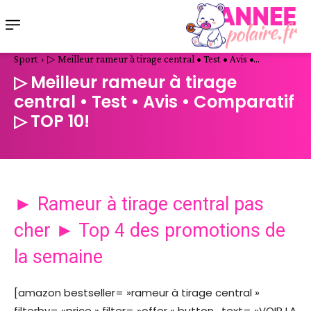
Sport
▷ Meilleur rameur à tirage central • Test • Avis •...
▷ Meilleur rameur à tirage
central • Test • Avis • Comparatif
▷ TOP 10!
► Rameur à tirage central pas
cher ► Top 4 des promotions de
la semaine
[amazon bestseller= »rameur à tirage central »
filterby= »price » filter= »offer » button_text= »VOIR LA