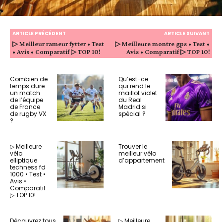
ARTICLE PRÉCÉDENT
ARTICLE SUIVANT
▷ Meilleur rameur fytter • Test
▷ Meilleure montre gps • Test •
• Avis • Comparatif ▷ TOP 10!
Avis • Comparatif ▷ TOP 10!
Combien de
Qu’est-ce
temps dure
qui rend le
un match
maillot violet
de l’équipe
du Real
de France
Madrid si
de rugby VX
spécial ?
?
▷ Meilleure
Trouver le
vélo
meilleur vélo
elliptique
d’appartement
techness fd
1000 • Test •
Avis •
Comparatif
▷ TOP 10!
Découvrez tous
▷ Meilleure