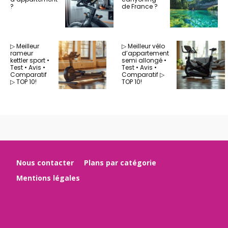
?
de France ?
▷ Meilleur
▷ Meilleur vélo
rameur
d’appartement
kettler sport •
semi allongé •
Test • Avis •
Test • Avis •
Comparatif
Comparatif ▷
▷ TOP 10!
TOP 10!
Nous contacter
Plans par catégorie
Mentions légales