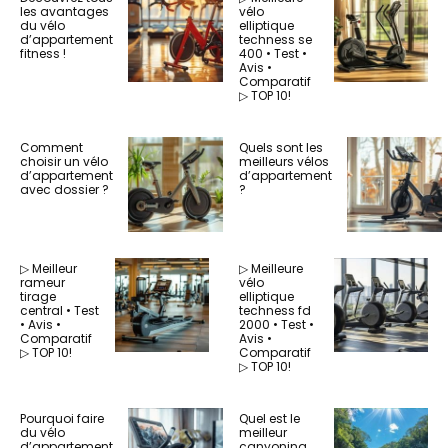
les avantages
vélo
du vélo
elliptique
d’appartement
techness se
fitness !
400 • Test •
Avis •
Comparatif
▷ TOP 10!
Comment
Quels sont les
choisir un vélo
meilleurs vélos
d’appartement
d’appartement
avec dossier ?
?
▷ Meilleur
▷ Meilleure
rameur
vélo
tirage
elliptique
central • Test
techness fd
• Avis •
2000 • Test •
Comparatif
Avis •
▷ TOP 10!
Comparatif
▷ TOP 10!
Pourquoi faire
Quel est le
du vélo
meilleur
d’appartement
canyoning