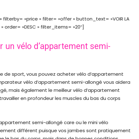
ilterby= »price » filter= »offer » button_text= »VOIR LA
 order= »DESC » filter_items= »20″]
ir un vélo d’appartement semi-
le de sport, vous pouvez acheter vélo d’appartement
omparateur vélo d’appartement semi-allongé vous aidera
ongé, mais également le meilleur vélo d’appartement
travailler en profondeur les muscles du bas du corps
’appartement semi-allongé care ou le mini vélo
lement différent puisque vos jambes sont pratiquement
tage le bas du corps, mais dans de bonnes conditions.