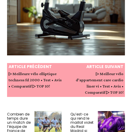
ARTICLE PRÉCÉDENT
ARTICLE SUIVANT
▷ Meilleure vélo elliptique
▷ Meilleur vélo
techness fd 2000 • Test • Avis
d’appartement care cardio
• Comparatif ▷ TOP 10!
liner vi • Test • Avis •
Comparatif ▷ TOP 10!
Combien de
Qu’est-ce
temps dure
qui rend le
un match de
maillot violet
l’équipe de
du Real
France de
Madrid si