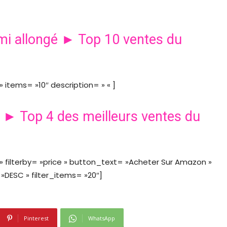
mi allongé ► Top 10 ventes du
items= »10″ description= » « ]
 ► Top 4 des meilleurs ventes du
 filterby= »price » button_text= »Acheter Sur Amazon »
DESC » filter_items= »20″]
Pinterest
WhatsApp