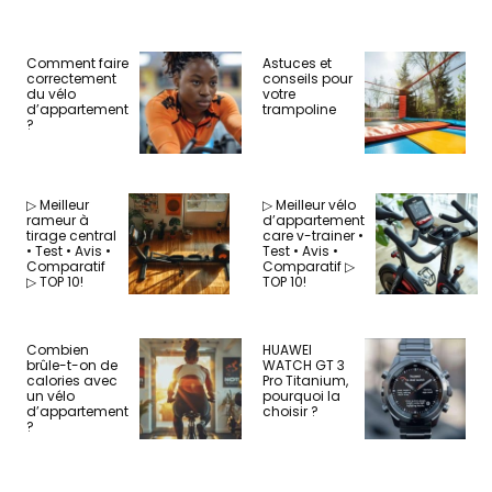
Comment faire
Astuces et
correctement
conseils pour
du vélo
votre
d’appartement
trampoline
?
▷ Meilleur
▷ Meilleur vélo
rameur à
d’appartement
tirage central
care v-trainer •
• Test • Avis •
Test • Avis •
Comparatif
Comparatif ▷
▷ TOP 10!
TOP 10!
Combien
HUAWEI
brûle-t-on de
WATCH GT 3
calories avec
Pro Titanium,
un vélo
pourquoi la
d’appartement
choisir ?
?