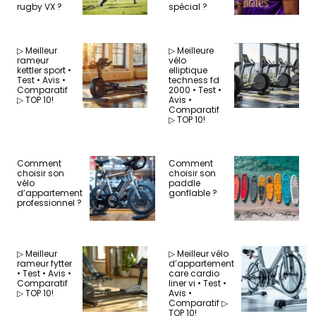
rugby VX ?
spécial ?
▷ Meilleur
▷ Meilleure
rameur
vélo
kettler sport •
elliptique
Test • Avis •
techness fd
Comparatif
2000 • Test •
▷ TOP 10!
Avis •
Comparatif
▷ TOP 10!
Comment
Comment
choisir son
choisir son
vélo
paddle
d’appartement
gonflable ?
professionnel ?
▷ Meilleur
▷ Meilleur vélo
rameur fytter
d’appartement
• Test • Avis •
care cardio
Comparatif
liner vi • Test •
▷ TOP 10!
Avis •
Comparatif ▷
TOP 10!