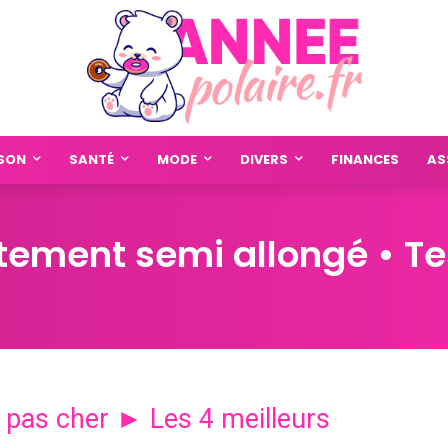
SON
SANTÉ
MODE
DIVERS
FINANCES
AS
tement semi allongé • Te
 pas cher ► Les 4 meilleurs