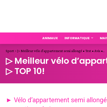
ANIMAUX
INFORMATIQUE
MAI
Sport
▷ Meilleur vélo d'appartement semi allongé • Test • Avis •...
▷ Meilleur vélo d’appar
▷ TOP 10!
► Vélo d’appartement semi allongé