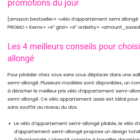
promotions du jour
[amazon bestseller= »vélo d’appartement semi allongé » f
PROMO » items= »4″ grid= »4″ orderby= »amount_saved »
Les 4 meilleurs conseils pour chois
allongé
Pour pédaler chez vous sans vous déplacer dans une sal
semi-allongé. Plusieurs modèles sont disponibles, un c
à dénicher le meilleur prix vélo d’appartement semi-all
semi-allongé. Ce vélo appartement assis est idéal pour 
sans souffrir au niveau du dos.
Le vélo d’appartement semi-allongé pliable, le vélo d
d’appartement semi-allongé propose un design tota
à l’horizontale. L’objectif consiste à travailler davan