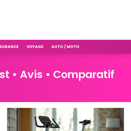
SURANCE
VOYAGE
AUTO / MOTO
st • Avis • Comparatif