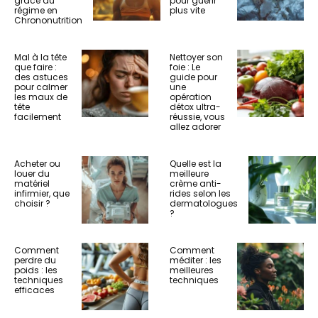
grâce au
pour guérir
régime en
plus vite
Chrononutrition
Mal à la tête
Nettoyer son
que faire :
foie : Le
des astuces
guide pour
pour calmer
une
les maux de
opération
tête
détox ultra-
facilement
réussie, vous
allez adorer
Acheter ou
Quelle est la
louer du
meilleure
matériel
crème anti-
infirmier, que
rides selon les
choisir ?
dermatologues
?
Comment
Comment
perdre du
méditer : les
poids : les
meilleures
techniques
techniques
efficaces