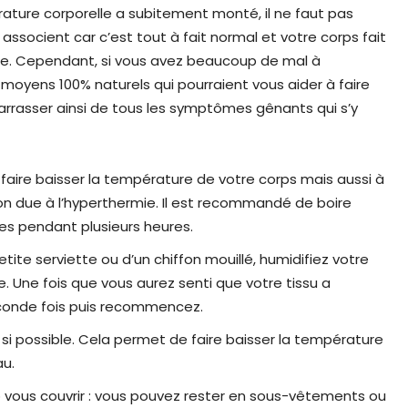
rature corporelle a subitement monté, il ne faut pas
ssocient car c’est tout à fait normal et votre corps fait
me. Cependant, si vous avez beaucoup de mal à
 moyens 100% naturels qui pourraient vous aider à faire
rrasser ainsi de tous les symptômes gênants qui s’y
faire baisser la température de votre corps mais aussi à
on due à l’hyperthermie. Il est recommandé de boire
s pendant plusieurs heures.
etite serviette ou d’un chiffon mouillé, humidifiez votre
. Une fois que vous aurez senti que votre tissu a
econde fois puis recommencez.
si possible. Cela permet de faire baisser la température
au.
p vous couvrir : vous pouvez rester en sous-vêtements ou