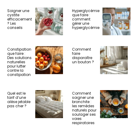
Soigner une
Hyperglycémie
cystite
que faire :
efficacement
comment
? Les
gérer une
conseils
hyperglycémie
Constipation
Comment
que faire :
faire
Des solutions
disparaître
naturelles
un bouton ?
pour lutter
contre la
constipation
Quel est le
Comment
tarif d’une
soigner une
alèse jetable
bronchite :
pas cher ?
les remèdes
naturels pour
soulager ses
voies
respiratoires