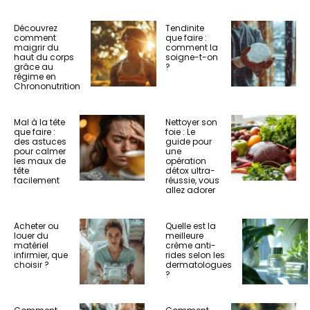
Découvrez
Tendinite
comment
que faire :
maigrir du
comment la
haut du corps
soigne-t-on
grâce au
?
régime en
Chrononutrition
Mal à la tête
Nettoyer son
que faire :
foie : Le
des astuces
guide pour
pour calmer
une
les maux de
opération
tête
détox ultra-
facilement
réussie, vous
allez adorer
Acheter ou
Quelle est la
louer du
meilleure
matériel
crème anti-
infirmier, que
rides selon les
choisir ?
dermatologues
?