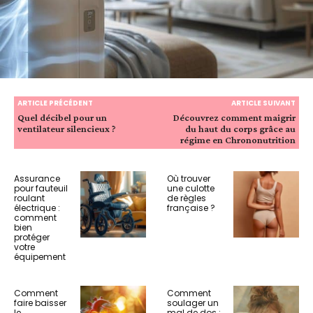
ARTICLE PRÉCÉDENT
ARTICLE SUIVANT
Quel décibel pour un
Découvrez comment maigrir
ventilateur silencieux ?
du haut du corps grâce au
régime en Chrononutrition
Assurance
Où trouver
pour fauteuil
une culotte
roulant
de règles
électrique :
française ?
comment
bien
protéger
votre
équipement
Comment
Comment
faire baisser
soulager un
le
mal de dos :