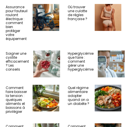
Assurance
Où trouver
pour fauteuil
une culotte
roulant
de règles
électrique :
française ?
comment
bien
protéger
votre
équipement
Soigner une
Hyperglycémie
cystite
que faire :
efficacement
comment
? Les
gérer une
conseils
hyperglycémie
Comment
Quel régime
faire baisser
alimentaire
la tension :
adopter
quelques
quand on a
aliments et
un diabète ?
boissons à
privilégier
Comment
Comment