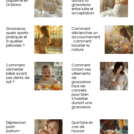
baptême en
durant la
Or blanc
grossesse :
entre lutte et
acceptation
Grossesse :
Comment
quels sports
déclencher un
pratiquer et
accouchement
à quelles
: comment
périodes ?
booster la
nature
Comment
Comment
alimenter
choisir ses
bébé avant
vêtements
ses dents de
de
lait ?
grossesse :
tous les
conseils
pour bien
s’habiller
durant une
grossesse
Dépression
Que faire en
post-
cas de
partum :
fausse