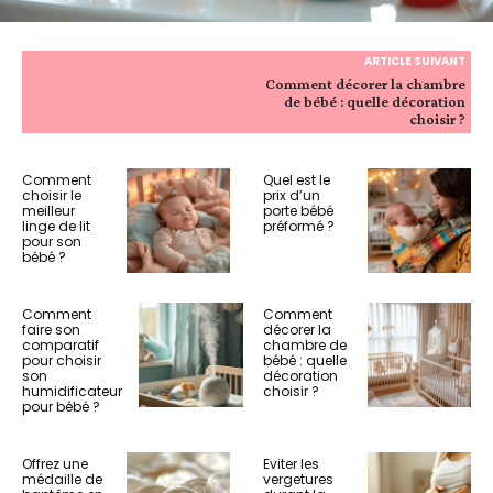
ARTICLE SUIVANT
Comment décorer la chambre
de bébé : quelle décoration
choisir ?
Comment
Quel est le
choisir le
prix d’un
meilleur
porte bébé
linge de lit
préformé ?
pour son
bébé ?
Comment
Comment
faire son
décorer la
comparatif
chambre de
pour choisir
bébé : quelle
son
décoration
humidificateur
choisir ?
pour bébé ?
Offrez une
Eviter les
médaille de
vergetures