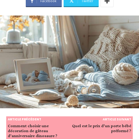
Facebook
Twitter
ARTICLE PRÉCÉDENT
ARTICLE SUIVANT
Comment choisir une
Quel est le prix d’un porte bébé
décoration de gâteau
préformé ?
d’anniversaire dinosaure ?