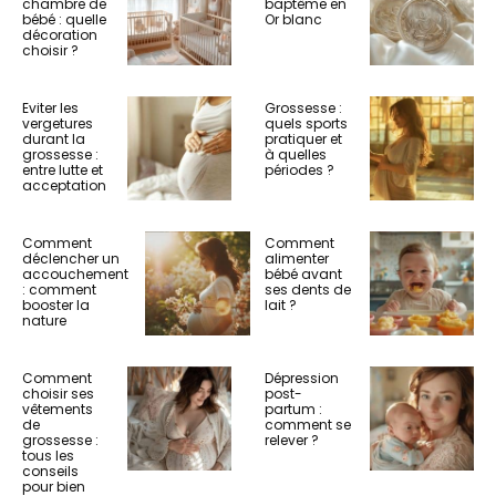
chambre de
baptême en
bébé : quelle
Or blanc
décoration
choisir ?
Eviter les
Grossesse :
vergetures
quels sports
durant la
pratiquer et
grossesse :
à quelles
entre lutte et
périodes ?
acceptation
Comment
Comment
déclencher un
alimenter
accouchement
bébé avant
: comment
ses dents de
booster la
lait ?
nature
Comment
Dépression
choisir ses
post-
vêtements
partum :
de
comment se
grossesse :
relever ?
tous les
conseils
pour bien