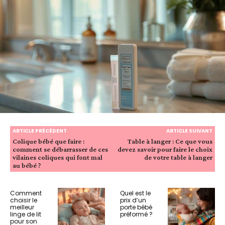
ARTICLE PRÉCÉDENT
ARTICLE SUIVANT
Colique bébé que faire :
Table à langer : Ce que vous
comment se débarrasser de ces
devez savoir pour faire le choix
vilaines coliques qui font mal
de votre table à langer
au bébé ?
Comment
Quel est le
choisir le
prix d’un
meilleur
porte bébé
linge de lit
préformé ?
pour son