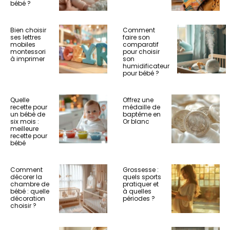
bébé ?
Bien choisir
Comment
ses lettres
faire son
mobiles
comparatif
montessori
pour choisir
à imprimer
son
humidificateur
pour bébé ?
Quelle
Offrez une
recette pour
médaille de
un bébé de
baptême en
six mois :
Or blanc
meilleure
recette pour
bébé
Comment
Grossesse :
décorer la
quels sports
chambre de
pratiquer et
bébé : quelle
à quelles
décoration
périodes ?
choisir ?