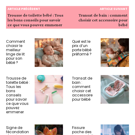
ARTICLE PRÉCÉDENT
ARTICLE SUIVANT
Trousse de toilette bébé : Tous
Transat de bain : comment
les bons conseils pour savoir
choisir cet accessoire pour
ce que vous pouvez emmener
bébé
Comment
Quel est le
choisir le
prix d’un
meilleur
porte bébé
linge de lit
préformé ?
pour son
bébé ?
Trousse de
Transat de
toilette bébé :
bain :
Tous les
comment
bons
choisir cet
conseils
accessoire
pour savoir
pour bébé
ce que vous
pouvez
emmener
Signe de
Fissure
fécondation
poche des