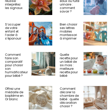
réussie :
eaux ou fuite
interprétez
urinaire :
les signaux
comment
savoir ?
S’occuper
Bien choisir
de votre
ses lettres
enfant et
mobiles
l’aider à
montessori
s’épanouir
à imprimer
Comment
Quelle
faire son
recette pour
comparatif
un bébé de
pour choisir
six mois :
son
meilleure
humidificateur
recette pour
pour bébé ?
bébé
Offrez une
Comment
médaille de
décorer la
baptême en
chambre de
Or blanc
bébé : quelle
décoration
choisir ?