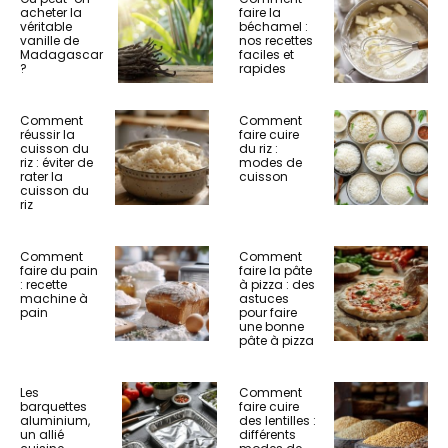
acheter la
faire la
véritable
béchamel :
vanille de
nos recettes
Madagascar
faciles et
?
rapides
Comment
Comment
réussir la
faire cuire
cuisson du
du riz :
riz : éviter de
modes de
rater la
cuisson
cuisson du
riz
Comment
Comment
faire du pain
faire la pâte
: recette
à pizza : des
machine à
astuces
pain
pour faire
une bonne
pâte à pizza
Les
Comment
barquettes
faire cuire
aluminium,
des lentilles :
un allié
différents