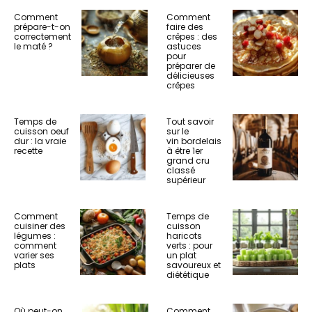
Comment
Comment
prépare-t-on
faire des
correctement
crêpes : des
le maté ?
astuces
pour
préparer de
délicieuses
crêpes
Temps de
Tout savoir
cuisson oeuf
sur le
dur : la vraie
vin bordelais
recette
à être 1er
grand cru
classé
supérieur
Comment
Temps de
cuisiner des
cuisson
légumes :
haricots
comment
verts : pour
varier ses
un plat
plats
savoureux et
diététique
Où peut-on
Comment