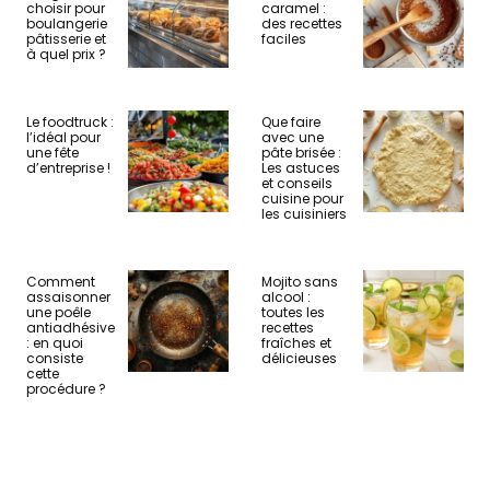
choisir pour
caramel :
boulangerie
des recettes
pâtisserie et
faciles
à quel prix ?
Le foodtruck :
Que faire
l’idéal pour
avec une
une fête
pâte brisée :
d’entreprise !
Les astuces
et conseils
cuisine pour
les cuisiniers
Comment
Mojito sans
assaisonner
alcool :
une poêle
toutes les
antiadhésive
recettes
: en quoi
fraîches et
consiste
délicieuses
cette
procédure ?