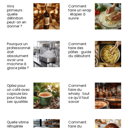
Vins
Comment
primeurs :
faire un wrap
quelle
: étapes à
définition
suivre
peut-on en
donner ?
Pourquoi un
Comment
professionnel
faire des
doit
pâtes : guide
absolument
du débutant
avoir une
machine à
glace pilée ?
Optez pour
Comment
un café avec
faire du
capsule bio
whisky : tout
pour toutes
ce qu’il faut
ses qualités
savoir
Quelle vitrine
Comment
réfrigérée
faire du