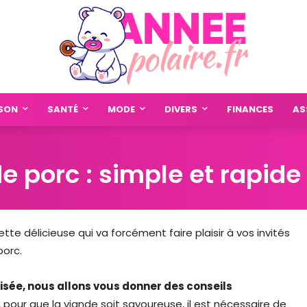
SON
SANTÉ
MODE
DIVERS
FINANCES
AS
e porc : simple et rapide
te délicieuse qui va forcément faire plaisir à vos invités
porc.
sée, nous allons vous donner des conseils
, pour que la viande soit savoureuse, il est nécessaire de