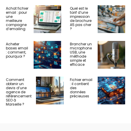
Achat fichier
Quel est le
email : pour
tarif d’une
une
impression
meilleure
de brochure
campagne
A5 pas cher
d’emailing
?
Acheter
Brancher un
bases email
microphone
: comment,
USB, une
pourquoi ?
méthode
simple et
efficace
Comment
Fichier email
obtenir un
: il contient
devis d’une
des
agence de
données
référencement
précieuses
SEO à
Marseille ?