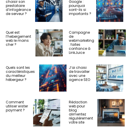
choisir son
Google :
prestataire
pourquoi
d’infogérance
sont-ils si
de serveur ?
importants ?
Quel est
Campagne
l’hebergement
de
web le moins
webmarketing
cher ?
: faites
confiance à
LinkJuice
Quels sont les
J’ai choisi
caractéristiques
de travailler
du meilleur
avec une
hébergeur ?
agence SEO
Comment
Rédaction
utiliser wister
web pour
payment ?
blog :
alimentez
régulièrement
votre site