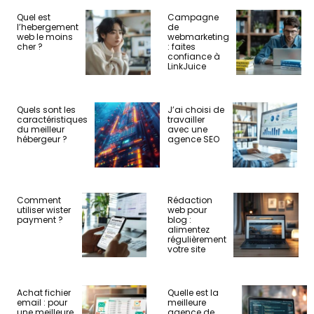
Quel est
Campagne
l’hebergement
de
web le moins
webmarketing
cher ?
: faites
confiance à
LinkJuice
Quels sont les
J’ai choisi de
caractéristiques
travailler
du meilleur
avec une
hébergeur ?
agence SEO
Comment
Rédaction
utiliser wister
web pour
payment ?
blog :
alimentez
régulièrement
votre site
Achat fichier
Quelle est la
email : pour
meilleure
une meilleure
agence de