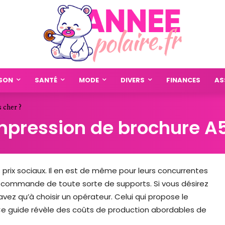
SON
SANTÉ
MODE
DIVERS
FINANCES
AS
s cher ?
 impression de brochure A
 prix sociaux. Il en est de même pour leurs concurrentes
commande de toute sorte de supports. Si vous désirez
avez qu’à choisir un opérateur. Celui qui propose le
r. Ce guide révèle des coûts de production abordables de