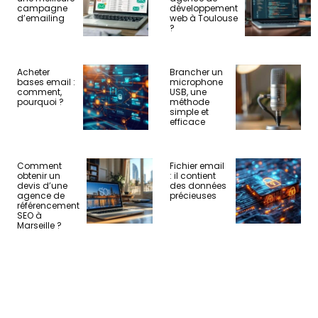
campagne
développement
d’emailing
web à Toulouse
?
Acheter
Brancher un
bases email :
microphone
comment,
USB, une
pourquoi ?
méthode
simple et
efficace
Comment
Fichier email
obtenir un
: il contient
devis d’une
des données
agence de
précieuses
référencement
SEO à
Marseille ?