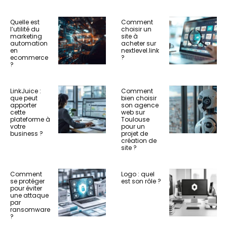
Quelle est
Comment
l’utilité du
choisir un
marketing
site à
automation
acheter sur
en
nextlevel.link
ecommerce
?
?
LinkJuice :
Comment
que peut
bien choisir
apporter
son agence
cette
web sur
plateforme à
Toulouse
votre
pour un
business ?
projet de
création de
site ?
Comment
Logo : quel
se protéger
est son rôle ?
pour éviter
une attaque
par
ransomware
?