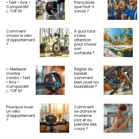
• Test • Avis •
françaises :
Comparatif
que faut-il
▷ TOP 10!
savoir ?
Comment
A quoi faut-
choisir le vélo
il faire
d’appartement
attention
?
pour choisir
son
surfskate ?
▷ Meilleure
Règles du
montre
basket :
cardio • Test
comment
• Avis •
bien jouer au
Comparatif
basketball ?
▷ TOP 10!
Pourquoi louer
Comment
un vélo
se danse le
d’appartement
moderne
?
jazz et ou
prendre des
cours ?