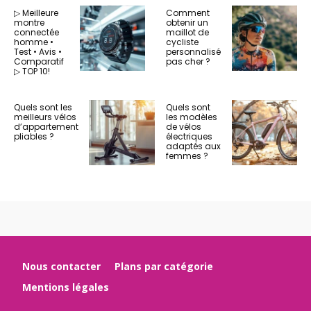
▷ Meilleure
Comment
montre
obtenir un
connectée
maillot de
homme •
cycliste
Test • Avis •
personnalisé
Comparatif
pas cher ?
▷ TOP 10!
Quels sont les
Quels sont
meilleurs vélos
les modèles
d’appartement
de vélos
pliables ?
électriques
adaptés aux
femmes ?
Nous contacter
Plans par catégorie
Mentions légales