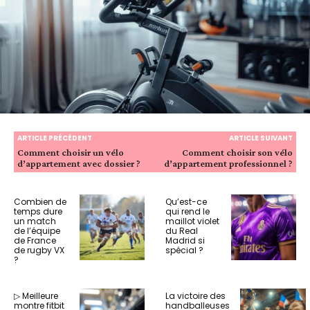
ARTICLE PRÉCÉDENT
ARTICLE SUIVANT
Comment choisir un vélo
Comment choisir son vélo
d’appartement avec dossier ?
d’appartement professionnel ?
Combien de
Qu’est-ce
temps dure
qui rend le
un match
maillot violet
de l’équipe
du Real
de France
Madrid si
de rugby VX
spécial ?
?
▷ Meilleure
La victoire des
montre fitbit
handballeuses