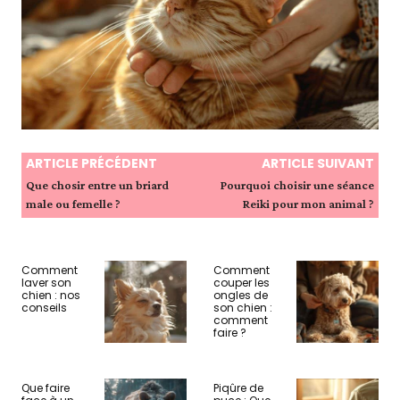
ARTICLE PRÉCÉDENT
ARTICLE SUIVANT
Que chosir entre un briard
Pourquoi choisir une séance
male ou femelle ?
Reiki pour mon animal ?
Comment
Comment
laver son
couper les
chien : nos
ongles de
conseils
son chien :
comment
faire ?
Que faire
Piqûre de