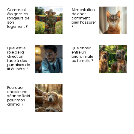
Comment
Alimentation
éloigner les
de chat :
rongeurs de
comment
son
bien l’assurer
logement ?
?
Quel est le
Que chosir
rôle de la
entre un
direction
briard male
face à des
ou femelle ?
punaises de
lit à l’hôtel ?
Pourquoi
choisir une
séance Reiki
pour mon
animal ?