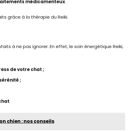
 traitements médicamenteux
.
s grâce à la thérapie du Reiki.
its à ne pas ignorer. En effet, le soin énergétique Reiki,
ess de votre chat ;
érénité ;
chat
.
n chien : nos conseils