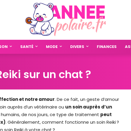
SON
SANTÉ
MODE
DIVERS
FINANCES
AS
iki sur un chat ?
ffection et notre amour
. De ce fait, un geste d’amour
oin auprès d’un vétérinaire ou
un
soin auprès d’un
ux humains, de nos jours, ce type de traitement
peut
ux)
. Généralement, comment fonctionne un soin Reiki ?
 soin Reiki à votre chat ?