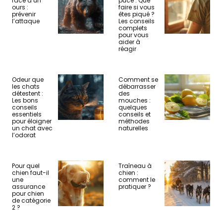
face à un
puce : Que
ours :
faire si vous
prévenir
êtes piqué ?
l’attaque
Les conseils
complets
pour vous
aider à
réagir
Odeur que
Comment se
les chats
débarrasser
détestent :
des
Les bons
mouches :
conseils
quelques
essentiels
conseils et
pour éloigner
méthodes
un chat avec
naturelles
l’odorat
Pour quel
Traîneau à
chien faut-il
chien :
une
comment le
assurance
pratiquer ?
pour chien
de catégorie
2 ?