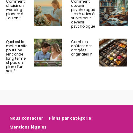
Comment
Comment
choisir un
devenir
wedding
psychologue
planner à
: les études à
Toulon ?
suivre pour
devenir
psychologue
Quel est le
Combien
meilleur site
coûtent des
pour une
dragées
rencontre
originales ?
long terme
et pas un
plan d’un
soir ?
Nous contacter
Plans par catégorie
Mentions légales