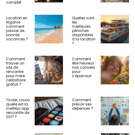
complet
Location en
Quelles sont
Algarve :
les
comment
meilleures
passer de
péniches
bonnes
disponibles
vacances ?
à la location
?
Comment
Comment
trouver un
être heureux :
site de
nos conseils
rencontre
pour
pour mere
s’épanouir
celibataire
gratuit ?
Tinder, Lovoo
Comment
quelle est la
prévoir ses
meilleur app
dépenses ?
rencontre de
2017 ?