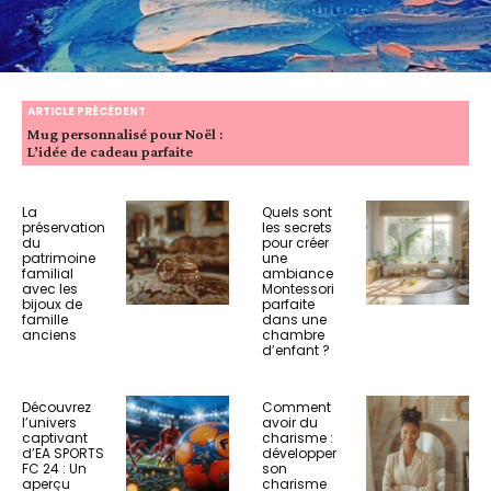
ARTICLE PRÉCÉDENT
Mug personnalisé pour Noël :
L’idée de cadeau parfaite
La
Quels sont
préservation
les secrets
du
pour créer
patrimoine
une
familial
ambiance
avec les
Montessori
bijoux de
parfaite
famille
dans une
anciens
chambre
d’enfant ?
Découvrez
Comment
l’univers
avoir du
captivant
charisme :
d’EA SPORTS
développer
FC 24 : Un
son
aperçu
charisme