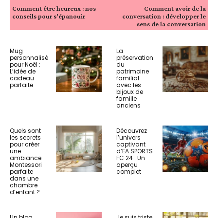
Comment être heureux : nos
Comment avoir de la
conseils pour s’épanouir
conversation : développer le
sens de la conversation
Mug
La
personnalisé
préservation
pour Noël :
du
L’idée de
patrimoine
cadeau
familial
parfaite
avec les
bijoux de
famille
anciens
Quels sont
Découvrez
les secrets
l’univers
pour créer
captivant
une
d’EA SPORTS
ambiance
FC 24 : Un
Montessori
aperçu
parfaite
complet
dans une
chambre
d’enfant ?
Un blog
Je suis triste