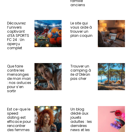
famille
anciens
Découvrez
Le site qui
l’univers
vous aide à
captivant
trouver un
d’EA SPORTS
plan coquin
FC 24 : Un
aperçu
complet
Que faire
Trouver un
contre les
camping à
mensonges
ile d’Oléron
de mon mari
pas cher
: nos astuces
pour s’en
sortir
Est ce-que le
Un blog
speed
dédié aux
dating est
jouets
efficace pour
adultes : les
rencontrer
dernières
des femmes
news et les