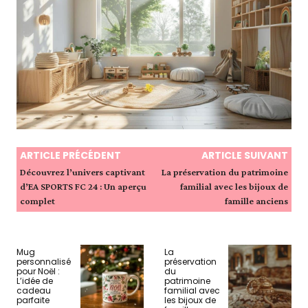
ARTICLE PRÉCÉDENT
ARTICLE SUIVANT
Découvrez l’univers captivant
La préservation du patrimoine
d’EA SPORTS FC 24 : Un aperçu
familial avec les bijoux de
complet
famille anciens
Mug
La
personnalisé
préservation
pour Noël :
du
L’idée de
patrimoine
cadeau
familial avec
parfaite
les bijoux de