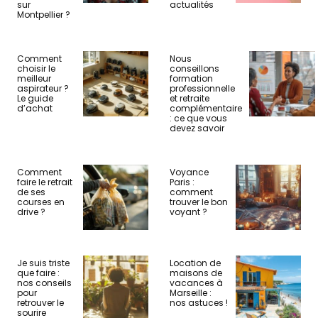
sur
actualités
Montpellier ?
Comment
Nous
choisir le
conseillons
meilleur
formation
aspirateur ?
professionnelle
Le guide
et retraite
d’achat
complémentaire
: ce que vous
devez savoir
Comment
Voyance
faire le retrait
Paris :
de ses
comment
courses en
trouver le bon
drive ?
voyant ?
Je suis triste
Location de
que faire :
maisons de
nos conseils
vacances à
pour
Marseille :
retrouver le
nos astuces !
sourire