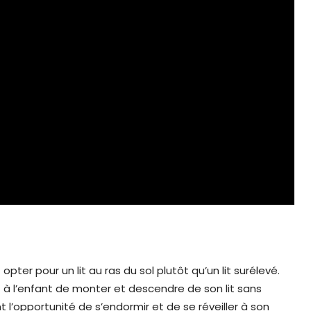
er pour un lit au ras du sol plutôt qu’un lit surélevé.
t à l’enfant de monter et descendre de son lit sans
 l’opportunité de s’endormir et de se réveiller à son