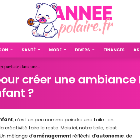
SON
SANTÉ
MODE
DIVERS
FINANCES
AS
 parfaite dans une...
 pour créer une ambiance 
fant ?
nfant
, c’est un peu comme peindre une toile : on
créativité faire le reste. Mais ici, notre toile, c’est
? Un mélange d’
aménagement
réfléchi, d’
autonomie
, de