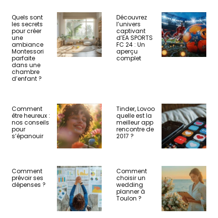
Quels sont
Découvrez
les secrets
l’univers
pour créer
captivant
une
d’EA SPORTS
ambiance
FC 24 : Un
Montessori
aperçu
parfaite
complet
dans une
chambre
d’enfant ?
Comment
Tinder, Lovoo
être heureux :
quelle est la
nos conseils
meilleur app
pour
rencontre de
s’épanouir
2017 ?
Comment
Comment
prévoir ses
choisir un
dépenses ?
wedding
planner à
Toulon ?