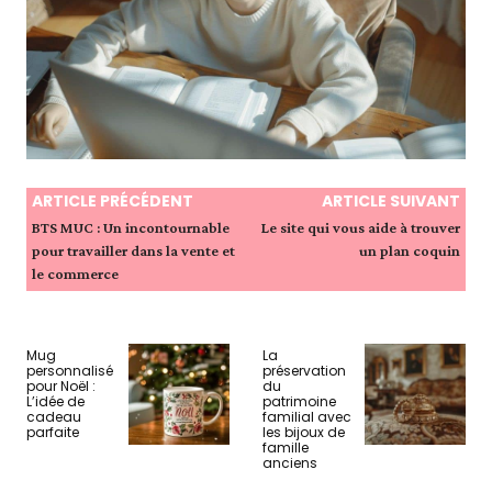
ARTICLE PRÉCÉDENT
ARTICLE SUIVANT
BTS MUC : Un incontournable
Le site qui vous aide à trouver
pour travailler dans la vente et
un plan coquin
le commerce
Mug
La
personnalisé
préservation
pour Noël :
du
L’idée de
patrimoine
cadeau
familial avec
parfaite
les bijoux de
famille
anciens