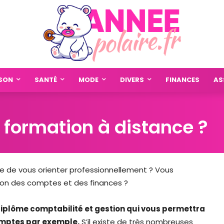
SON
SANTÉ
MODE
DIVERS
FINANCES
AS
 formation à distance ?
ie de vous orienter professionnellement ? Vous
stion des comptes et des finances ?
 diplôme comptabilité et gestion qui vous permettra
omptes par exemple.
S’il existe de très nombreuses