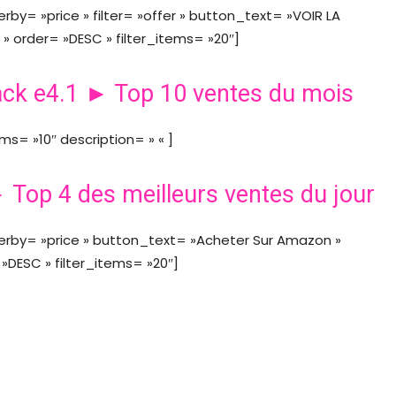
terby= »price » filter= »offer » button_text= »VOIR LA
 order= »DESC » filter_items= »20″]
track e4.1 ► Top 10 ventes du mois
ms= »10″ description= » « ]
► Top 4 des meilleurs ventes du jour
ilterby= »price » button_text= »Acheter Sur Amazon »
DESC » filter_items= »20″]