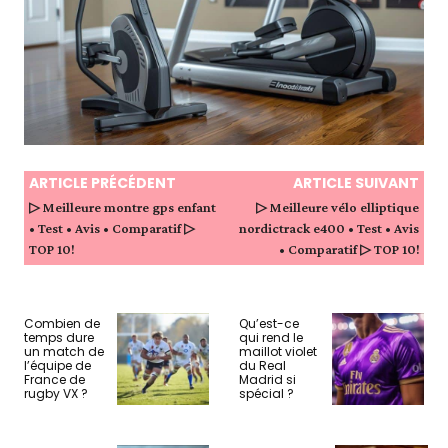
ARTICLE PRÉCÉDENT
ARTICLE SUIVANT
▷ Meilleure montre gps enfant
▷ Meilleure vélo elliptique
• Test • Avis • Comparatif ▷
nordictrack e400 • Test • Avis
TOP 10!
• Comparatif ▷ TOP 10!
Combien de
Qu’est-ce
temps dure
qui rend le
un match de
maillot violet
l’équipe de
du Real
France de
Madrid si
rugby VX ?
spécial ?