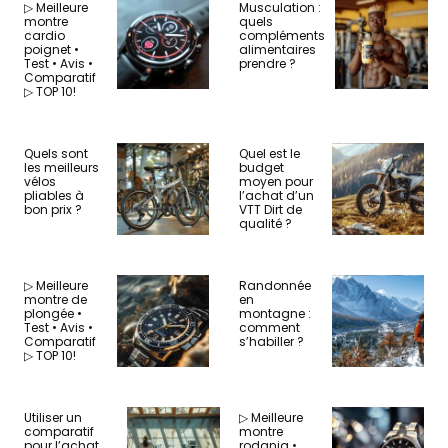
▷ Meilleure
Musculation :
montre
quels
cardio
compléments
poignet •
alimentaires
Test • Avis •
prendre ?
Comparatif
▷ TOP 10!
Quels sont
Quel est le
les meilleurs
budget
vélos
moyen pour
pliables à
l’achat d’un
bon prix ?
VTT Dirt de
qualité ?
▷ Meilleure
Randonnée
montre de
en
plongée •
montagne :
Test • Avis •
comment
Comparatif
s’habiller ?
▷ TOP 10!
Utiliser un
▷ Meilleure
comparatif
montre
pour l’achat
rodania •