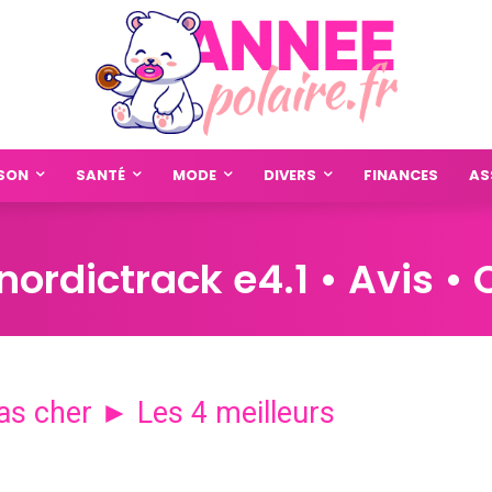
SON
SANTÉ
MODE
DIVERS
FINANCES
AS
 nordictrack e4.1 • Avis •
pas cher ► Les 4 meilleurs