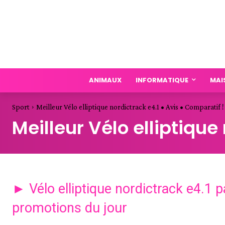
ANIMAUX
INFORMATIQUE
MAI
Sport
Meilleur Vélo elliptique nordictrack e4.1 • Avis • Comparatif !
Meilleur Vélo elliptique
► Vélo elliptique nordictrack e4.1 
promotions du jour