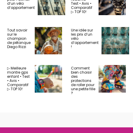
d’un vélo
Test • Avis •
d’appartement
Comparatif
▷ TOP 10!
Tout savoir
Une idée sur
sur le
les prix d’un
champion
vélo
de pétanque
d’appartement
Diego Rizzi
!
▷ Meilleure
Comment
montre gps
bien choisir
enfant • Test
des
• Avis •
protections
Comparatif
de roller pour
▷ TOP 10!
une petite fille
?