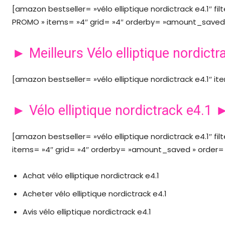
[amazon bestseller= »vélo elliptique nordictrack e4.1″ fil
PROMO » items= »4″ grid= »4″ orderby= »amount_saved »
► Meilleurs Vélo elliptique nordic
[amazon bestseller= »vélo elliptique nordictrack e4.1″ ite
► Vélo elliptique nordictrack e4.1 
[amazon bestseller= »vélo elliptique nordictrack e4.1″ f
items= »4″ grid= »4″ orderby= »amount_saved » order= »
Achat vélo elliptique nordictrack e4.1
Acheter vélo elliptique nordictrack e4.1
Avis vélo elliptique nordictrack e4.1