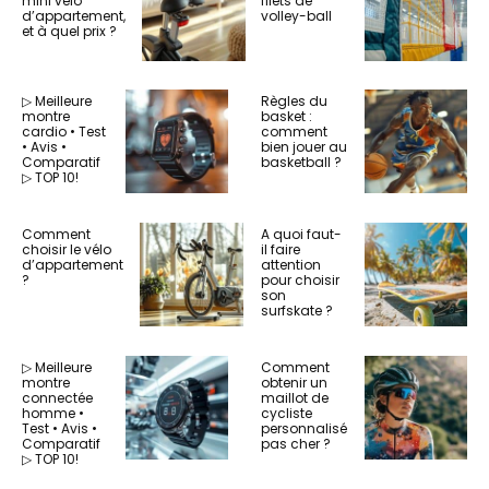
mini vélo
filets de
d’appartement,
volley-ball
et à quel prix ?
▷ Meilleure
Règles du
montre
basket :
cardio • Test
comment
• Avis •
bien jouer au
Comparatif
basketball ?
▷ TOP 10!
Comment
A quoi faut-
choisir le vélo
il faire
d’appartement
attention
?
pour choisir
son
surfskate ?
▷ Meilleure
Comment
montre
obtenir un
connectée
maillot de
homme •
cycliste
Test • Avis •
personnalisé
Comparatif
pas cher ?
▷ TOP 10!