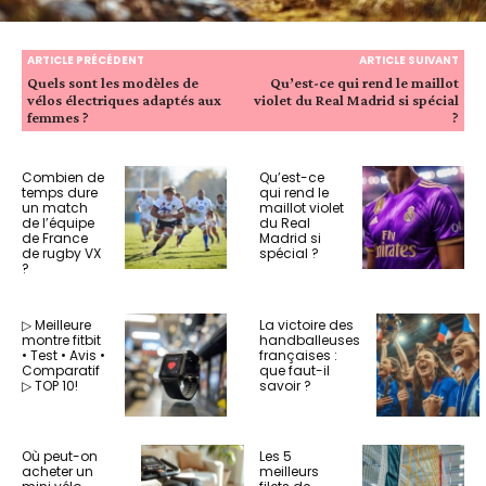
ARTICLE PRÉCÉDENT
ARTICLE SUIVANT
Quels sont les modèles de
Qu’est-ce qui rend le maillot
vélos électriques adaptés aux
violet du Real Madrid si spécial
femmes ?
?
Combien de
Qu’est-ce
temps dure
qui rend le
un match
maillot violet
de l’équipe
du Real
de France
Madrid si
de rugby VX
spécial ?
?
▷ Meilleure
La victoire des
montre fitbit
handballeuses
• Test • Avis •
françaises :
Comparatif
que faut-il
▷ TOP 10!
savoir ?
Où peut-on
Les 5
acheter un
meilleurs