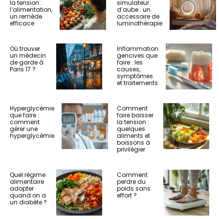
la tension :
simulateur
l’alimentation,
d’aube : un
un remède
accessoire de
efficace
luminothérapie
Où trouver
Inflammation
un médecin
gencives que
de garde à
faire : les
Paris 17 ?
causes,
symptômes
et traitements
Hyperglycémie
Comment
que faire :
faire baisser
comment
la tension :
gérer une
quelques
hyperglycémie
aliments et
boissons à
privilégier
Quel régime
Comment
alimentaire
perdre du
adopter
poids sans
quand on a
effort ?
un diabète ?