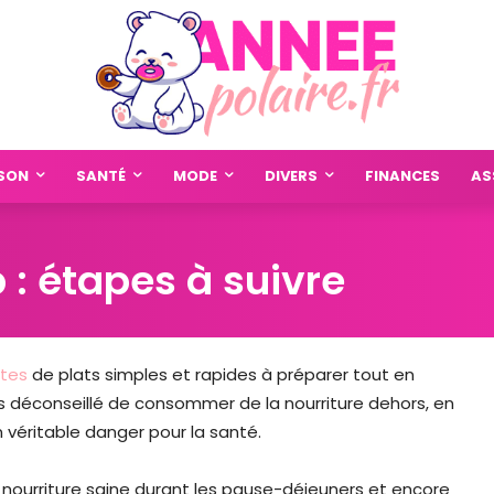
SON
SANTÉ
MODE
DIVERS
FINANCES
AS
: étapes à suivre
ttes
de plats simples et rapides à préparer tout en
plus déconseillé de consommer de la nourriture dehors, en
n véritable danger pour la santé.
la nourriture saine durant les pause-déjeuners et encore