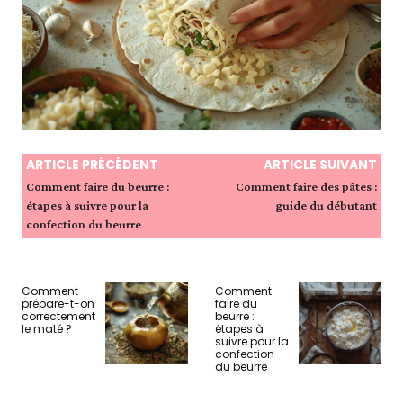
ARTICLE PRÉCÉDENT
ARTICLE SUIVANT
Comment faire du beurre :
Comment faire des pâtes :
étapes à suivre pour la
guide du débutant
confection du beurre
Comment
Comment
prépare-t-on
faire du
correctement
beurre :
le maté ?
étapes à
suivre pour la
confection
du beurre