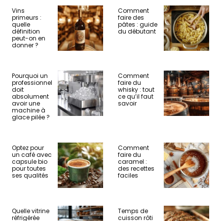
Vins
Comment
primeurs :
faire des
quelle
pâtes : guide
définition
du débutant
peut-on en
donner ?
Pourquoi un
Comment
professionnel
faire du
doit
whisky : tout
absolument
ce qu’il faut
avoir une
savoir
machine à
glace pilée ?
Optez pour
Comment
un café avec
faire du
capsule bio
caramel :
pour toutes
des recettes
ses qualités
faciles
Quelle vitrine
Temps de
réfrigérée
cuisson rôti