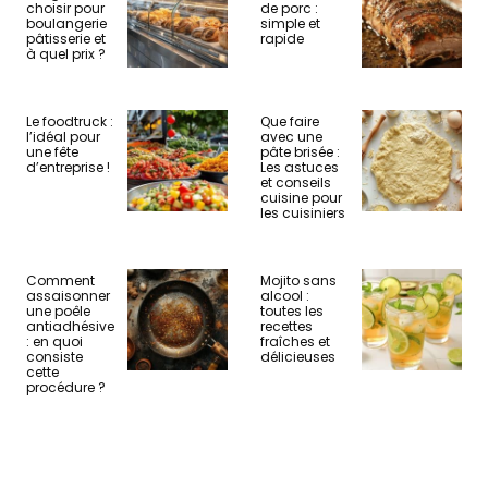
choisir pour
de porc :
boulangerie
simple et
pâtisserie et
rapide
à quel prix ?
Le foodtruck :
Que faire
l’idéal pour
avec une
une fête
pâte brisée :
d’entreprise !
Les astuces
et conseils
cuisine pour
les cuisiniers
Comment
Mojito sans
assaisonner
alcool :
une poêle
toutes les
antiadhésive
recettes
: en quoi
fraîches et
consiste
délicieuses
cette
procédure ?