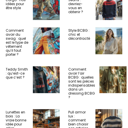
idées pour
devriez-
être style
vous en
obtenir ?
Comment
Style BCBG :
avoir du
chic et
swag : quel
décontracté
est le type de
vêtement
qu’il faut
porter ?
Teddy Smith
Comment
: qu’est-ce
avoir l’air
que c’est ?
BCBG : quelles
sont les pièces
indispensables
dans un
dressing BCBG
?
Lunettes en
Pull armor
bois : La
lux :
vraie bonne
comment
idée pour
bien choisir