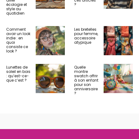
allier
ces articles
écologie et
?
style au
quotidien
Comment
Les bretelles
avoir un look
pour femme,
indie : en
accessoire
quoi
atypique
consiste ce
look ?
Lunettes de
Quelle
soleil en bois
montre
: qu’est-ce-
swatch offrir
que c’est ?
à son enfant
pour son
anniversaire
?