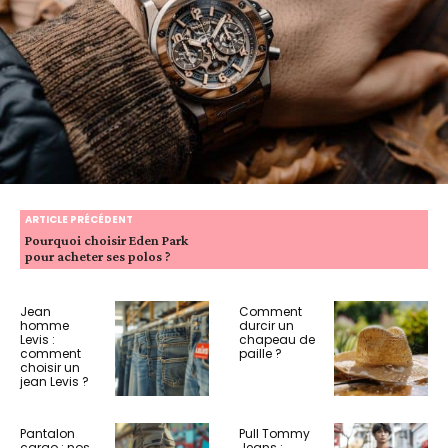
ARTICLE PRÉCÉDENT
Pourquoi choisir Eden Park
pour acheter ses polos ?
Jean
Comment
homme
durcir un
Levis :
chapeau de
comment
paille ?
choisir un
jean Levis ?
Pantalon
Pull Tommy
cargo : nos
Jeans :