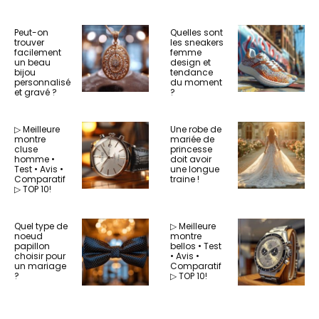
Peut-on
Quelles sont
trouver
les sneakers
facilement
femme
un beau
design et
bijou
tendance
personnalisé
du moment
et gravé ?
?
▷ Meilleure
Une robe de
montre
mariée de
cluse
princesse
homme •
doit avoir
Test • Avis •
une longue
Comparatif
traine !
▷ TOP 10!
Quel type de
▷ Meilleure
noeud
montre
papillon
bellos • Test
choisir pour
• Avis •
un mariage
Comparatif
?
▷ TOP 10!