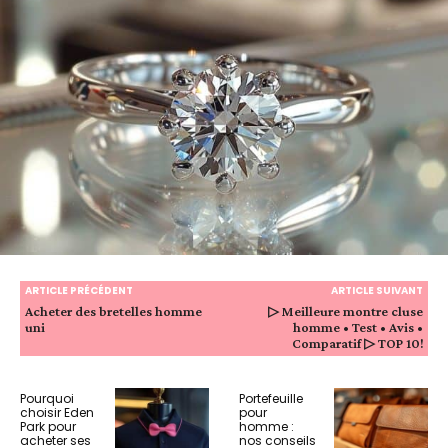
ARTICLE PRÉCÉDENT
ARTICLE SUIVANT
Acheter des bretelles homme
▷ Meilleure montre cluse
uni
homme • Test • Avis •
Comparatif ▷ TOP 10!
Pourquoi
Portefeuille
choisir Eden
pour
Park pour
homme :
acheter ses
nos conseils