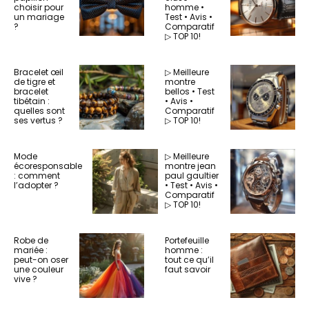
choisir pour
homme •
un mariage
Test • Avis •
?
Comparatif
▷ TOP 10!
Bracelet œil
▷ Meilleure
de tigre et
montre
bracelet
bellos • Test
tibétain :
• Avis •
quelles sont
Comparatif
ses vertus ?
▷ TOP 10!
Mode
▷ Meilleure
écoresponsable
montre jean
: comment
paul gaultier
l’adopter ?
• Test • Avis •
Comparatif
▷ TOP 10!
Robe de
Portefeuille
mariée :
homme :
peut-on oser
tout ce qu’il
une couleur
faut savoir
vive ?