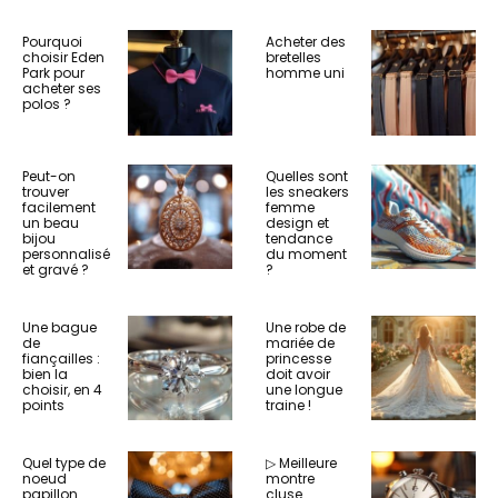
Pourquoi
Acheter des
choisir Eden
bretelles
Park pour
homme uni
acheter ses
polos ?
Peut-on
Quelles sont
trouver
les sneakers
facilement
femme
un beau
design et
bijou
tendance
personnalisé
du moment
et gravé ?
?
Une bague
Une robe de
de
mariée de
fiançailles :
princesse
bien la
doit avoir
choisir, en 4
une longue
points
traine !
Quel type de
▷ Meilleure
noeud
montre
papillon
cluse