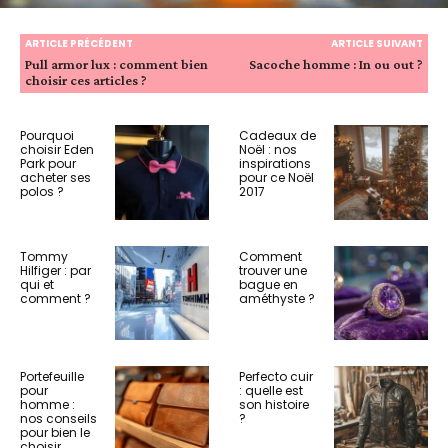
ARTICLE PRÉCÉDENT
ARTICLE SUIVANT
Pull armor lux : comment bien
Sacoche homme : In ou out ?
choisir ces articles ?
Pourquoi
Cadeaux de
choisir Eden
Noël : nos
Park pour
inspirations
acheter ses
pour ce Noël
polos ?
2017
Tommy
Comment
Hilfiger : par
trouver une
qui et
bague en
comment ?
améthyste ?
Portefeuille
Perfecto cuir
pour
: quelle est
homme :
son histoire
nos conseils
?
pour bien le
choisir