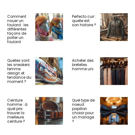
Comment
Perfecto cuir :
nouer un
quelle est
foulard : les
son histoire ?
différentes
façons de
porter un
foulard
Quelles sont
Acheter des
les sneakers
bretelles
femme
homme uni
design et
tendance du
moment ?
Ceinture
Quel type de
homme : à
noeud
quel prix
papillon
trouver la
choisir pour
meilleure
un mariage
ceinture ?
?