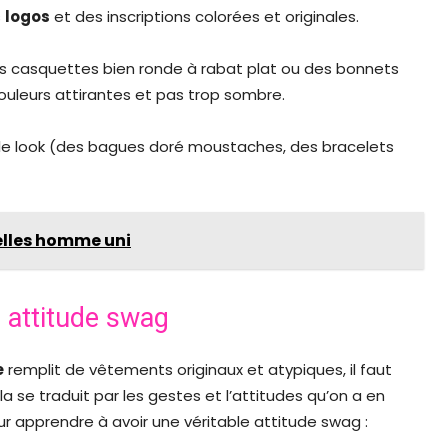
s
logos
et des inscriptions colorées et originales.
des casquettes bien ronde à rabat plat ou des bonnets
couleurs attirantes et pas trop sombre.
 le look (des bagues doré moustaches, des bracelets
elles homme uni
e attitude swag
e
remplit de vêtements originaux et atypiques, il faut
a se traduit par les gestes et l’attitudes qu’on a en
r apprendre à avoir une véritable attitude swag :