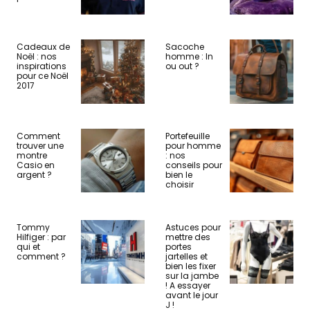
Cadeaux de
Sacoche
Noël : nos
homme : In
inspirations
ou out ?
pour ce Noël
2017
Comment
Portefeuille
trouver une
pour homme
montre
: nos
Casio en
conseils pour
argent ?
bien le
choisir
Tommy
Astuces pour
Hilfiger : par
mettre des
qui et
portes
comment ?
jartelles et
bien les fixer
sur la jambe
! A essayer
avant le jour
J !