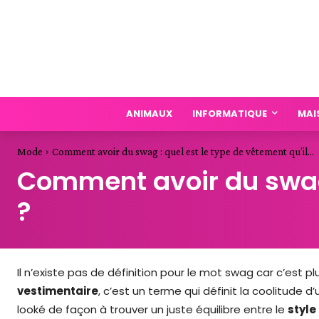
ANIMAUX
INFORMATIQUE
MAI
Mode
Comment avoir du swag : quel est le type de vêtement qu’il...
Comment avoir du swag :
?
Il n’existe pas de définition pour le mot swag car c’est p
vestimentaire
, c’est un terme qui définit la coolitude d’
looké de façon à trouver un juste équilibre entre le
style