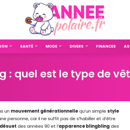
SON
SANTÉ
MODE
DIVERS
FINANCES
AS
 quel est le type de vêt
lus un
mouvement générationnelle
qu’un simple
style
une personne, car il ne suffit pas de s’habiller et d’être
 désuet
des années 90 et l’
apparence blingbling
des