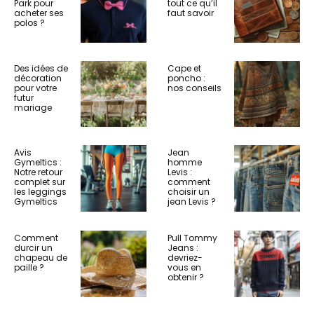
Park pour
tout ce qu’il
acheter ses
faut savoir
polos ?
Des idées de
Cape et
décoration
poncho :
pour votre
nos conseils
futur
mariage
Avis
Jean
Gymeltics :
homme
Notre retour
Levis :
complet sur
comment
les leggings
choisir un
Gymeltics
jean Levis ?
Comment
Pull Tommy
durcir un
Jeans :
chapeau de
devriez-
paille ?
vous en
obtenir ?