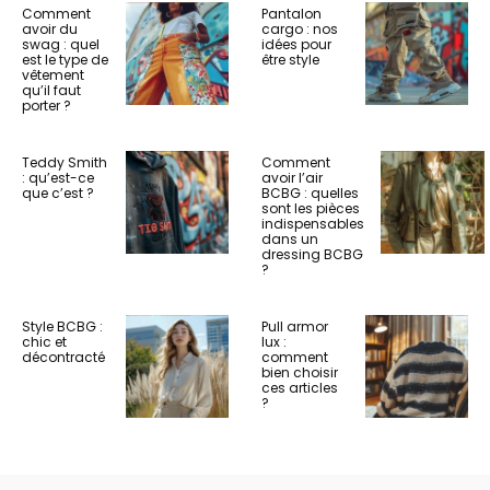
Comment
Pantalon
avoir du
cargo : nos
swag : quel
idées pour
est le type de
être style
vêtement
qu’il faut
porter ?
Teddy Smith
Comment
: qu’est-ce
avoir l’air
que c’est ?
BCBG : quelles
sont les pièces
indispensables
dans un
dressing BCBG
?
Style BCBG :
Pull armor
chic et
lux :
décontracté
comment
bien choisir
ces articles
?