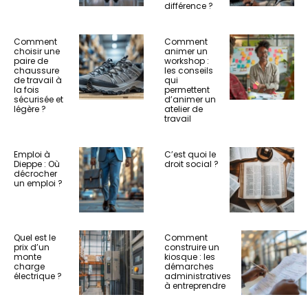
différence ?
Comment
Comment
choisir une
animer un
paire de
workshop :
chaussure
les conseils
de travail à
qui
la fois
permettent
sécurisée et
d’animer un
légère ?
atelier de
travail
Emploi à
C’est quoi le
Dieppe : Où
droit social ?
décrocher
un emploi ?
Quel est le
Comment
prix d’un
construire un
monte
kiosque : les
charge
démarches
électrique ?
administratives
à entreprendre