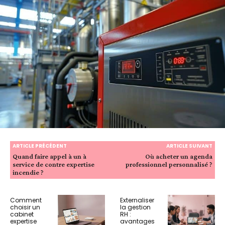
ARTICLE PRÉCÉDENT
ARTICLE SUIVANT
Quand faire appel à un à
Où acheter un agenda
service de contre expertise
professionnel personnalisé ?
incendie ?
Comment
Externaliser
choisir un
la gestion
cabinet
RH :
expertise
avantages