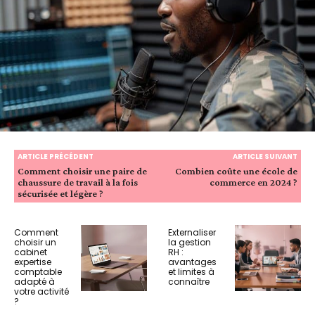
ARTICLE PRÉCÉDENT
ARTICLE SUIVANT
Comment choisir une paire de
Combien coûte une école de
chaussure de travail à la fois
commerce en 2024 ?
sécurisée et légère ?
Comment
Externaliser
choisir un
la gestion
cabinet
RH :
expertise
avantages
comptable
et limites à
adapté à
connaître
votre activité
?