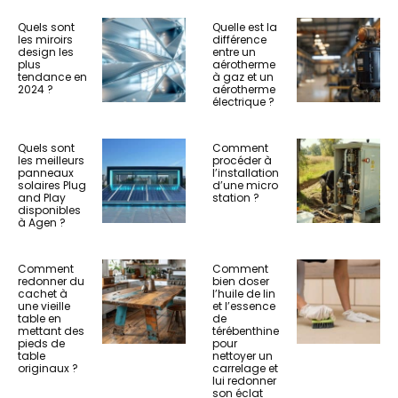
Quels sont
Quelle est la
les miroirs
différence
design les
entre un
plus
aérotherme
tendance en
à gaz et un
2024 ?
aérotherme
électrique ?
Quels sont
Comment
les meilleurs
procéder à
panneaux
l’installation
solaires Plug
d’une micro
and Play
station ?
disponibles
à Agen ?
Comment
Comment
redonner du
bien doser
cachet à
l’huile de lin
une vieille
et l’essence
table en
de
mettant des
térébenthine
pieds de
pour
table
nettoyer un
originaux ?
carrelage et
lui redonner
son éclat