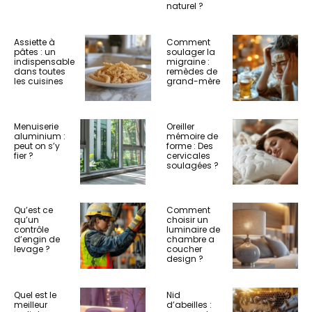
naturel ?
Assiette à
Comment
pâtes : un
soulager la
indispensable
migraine :
dans toutes
remèdes de
les cuisines
grand-mère
Menuiserie
Oreiller
aluminium :
mémoire de
peut on s’y
forme : Des
fier ?
cervicales
soulagées ?
Qu’est ce
Comment
qu’un
choisir un
contrôle
luminaire de
d’engin de
chambre a
levage ?
coucher
design ?
Quel est le
Nid
meilleur
d’abeilles :