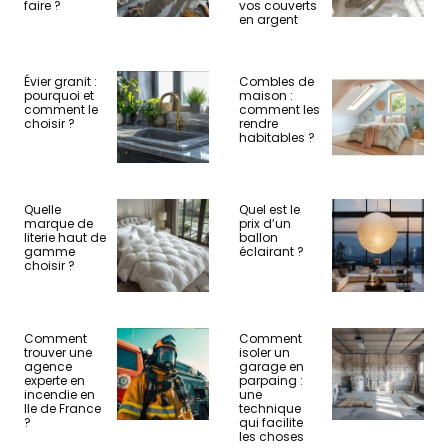
faire ?
vos couverts
en argent
Évier granit :
Combles de
pourquoi et
maison :
comment le
comment les
choisir ?
rendre
habitables ?
Quelle
Quel est le
marque de
prix d’un
literie haut de
ballon
gamme
éclairant ?
choisir ?
Comment
Comment
trouver une
isoler un
agence
garage en
experte en
parpaing :
incendie en
une
Ile de France
technique
?
qui facilite
les choses