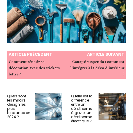
ARTICLE PRÉCÉDENT
ARTICLE SUIVANT
Comment réussir sa
Canapé suspendu : comment
décoration avec des stickers
l’intégrer à la déco d’intérieur
lettre ?
?
Quels sont
Quelle est la
les miroirs
différence
design les
entre un
plus
aérotherme
tendance en
à gaz et un
2024 ?
aérotherme
électrique ?