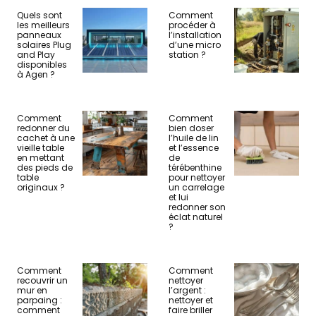
Quels sont
Comment
les meilleurs
procéder à
panneaux
l’installation
solaires Plug
d’une micro
and Play
station ?
disponibles
à Agen ?
Comment
Comment
redonner du
bien doser
cachet à une
l’huile de lin
vieille table
et l’essence
en mettant
de
des pieds de
térébenthine
table
pour nettoyer
originaux ?
un carrelage
et lui
redonner son
éclat naturel
?
Comment
Comment
recouvrir un
nettoyer
mur en
l’argent :
parpaing :
nettoyer et
comment
faire briller