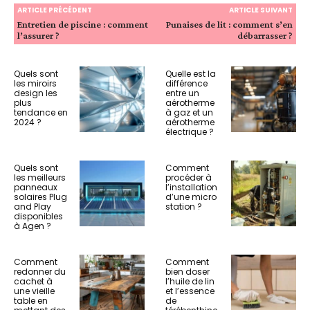
ARTICLE PRÉCÉDENT
ARTICLE SUIVANT
Entretien de piscine : comment
Punaises de lit : comment s’en
l’assurer ?
débarrasser ?
Quels sont
Quelle est la
les miroirs
différence
design les
entre un
plus
aérotherme
tendance en
à gaz et un
2024 ?
aérotherme
électrique ?
Quels sont
Comment
les meilleurs
procéder à
panneaux
l’installation
solaires Plug
d’une micro
and Play
station ?
disponibles
à Agen ?
Comment
Comment
redonner du
bien doser
cachet à
l’huile de lin
une vieille
et l’essence
table en
de