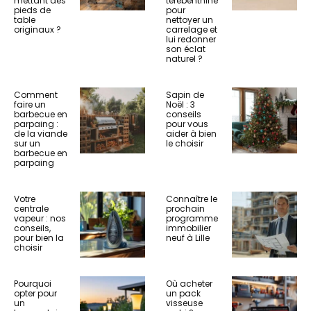
mettant des
térébenthine
pieds de
pour
table
nettoyer un
originaux ?
carrelage et
lui redonner
son éclat
naturel ?
Comment
Sapin de
faire un
Noël : 3
barbecue en
conseils
parpaing :
pour vous
de la viande
aider à bien
sur un
le choisir
barbecue en
parpaing
Votre
Connaître le
centrale
prochain
vapeur : nos
programme
conseils,
immobilier
pour bien la
neuf à Lille
choisir
Pourquoi
Où acheter
opter pour
un pack
un
visseuse