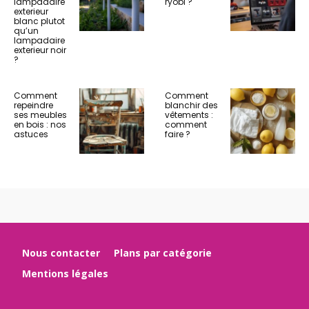
lampadaire
ryobi ?
exterieur
blanc plutot
qu’un
lampadaire
exterieur noir
?
Comment
Comment
repeindre
blanchir des
ses meubles
vêtements :
en bois : nos
comment
astuces
faire ?
Nous contacter
Plans par catégorie
Mentions légales