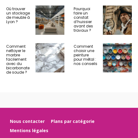
Où trouver
Pourquoi
un stockage
faire un
de meuble à
constat
Lyon ?
d’huissier
avant des
travaux ?
Comment
Comment
nettoyer le
choisir une
marbre
peinture
facilement
pour métal :
avec du
nos conseils
bicarbonate
de soude ?
Nous contacter
Plans par catégorie
Mentions légales