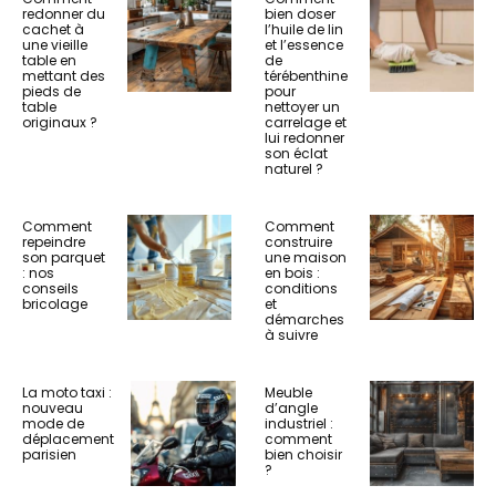
redonner du
bien doser
cachet à
l’huile de lin
une vieille
et l’essence
table en
de
mettant des
térébenthine
pieds de
pour
table
nettoyer un
originaux ?
carrelage et
lui redonner
son éclat
naturel ?
Comment
Comment
repeindre
construire
son parquet
une maison
: nos
en bois :
conseils
conditions
bricolage
et
démarches
à suivre
La moto taxi :
Meuble
nouveau
d’angle
mode de
industriel :
déplacement
comment
parisien
bien choisir
?