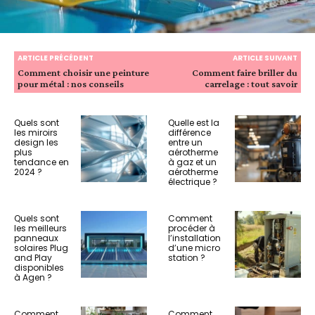
ARTICLE PRÉCÉDENT
ARTICLE SUIVANT
Comment choisir une peinture
Comment faire briller du
pour métal : nos conseils
carrelage : tout savoir
Quels sont
Quelle est la
les miroirs
différence
design les
entre un
plus
aérotherme
tendance en
à gaz et un
2024 ?
aérotherme
électrique ?
Quels sont
Comment
les meilleurs
procéder à
panneaux
l’installation
solaires Plug
d’une micro
and Play
station ?
disponibles
à Agen ?
Comment
Comment