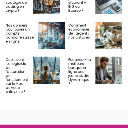
stratégie de
étudiant –
trading en
ING ou
crypto ?
Bourso ?
Nos conseils
Comment
pour ouvrir un
économiser
compte
de l’argent :
bancaire suisse
nos astuces
en ligne
Quels sont
Fortuneo – la
les logiciels
meilleure
de
banque en
facturation
ligne pour
qui
jeune cadre
fonctionnent
dynamique
sur le Mac
?
de votre
entreprise ?