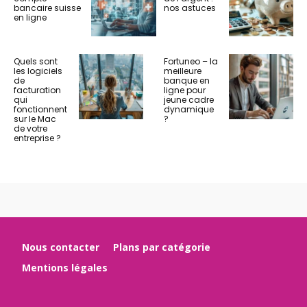
bancaire suisse
nos astuces
en ligne
Quels sont
Fortuneo – la
les logiciels
meilleure
de
banque en
facturation
ligne pour
qui
jeune cadre
fonctionnent
dynamique
sur le Mac
?
de votre
entreprise ?
Nous contacter
Plans par catégorie
Mentions légales