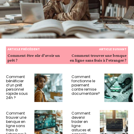
ARTICLE PRÉCÉDENT
ARTICLE SUIVANT
Comment être sûr d’avoir un
Comment trouver une benque
prêt ?
en ligne sans frais à l’etranger ?
Comment
Comment
bénéficier
fonctionne le
d’un prêt
paiement
personnel
contre remise
rapide sous
documentaire?
24h ?
Comment
Comment
trouver une
devenir
benque en
trader en
ligne sans
ligne :
frais à
astuces et