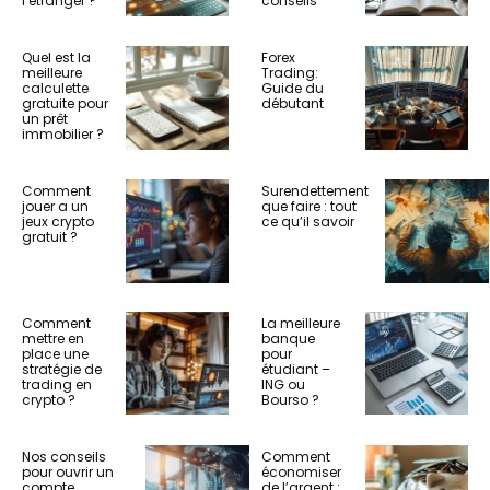
l’etranger ?
conseils
Quel est la
Forex
meilleure
Trading:
calculette
Guide du
gratuite pour
débutant
un prêt
immobilier ?
Comment
Surendettement
jouer a un
que faire : tout
jeux crypto
ce qu’il savoir
gratuit ?
Comment
La meilleure
mettre en
banque
place une
pour
stratégie de
étudiant –
trading en
ING ou
crypto ?
Bourso ?
Nos conseils
Comment
pour ouvrir un
économiser
compte
de l’argent :