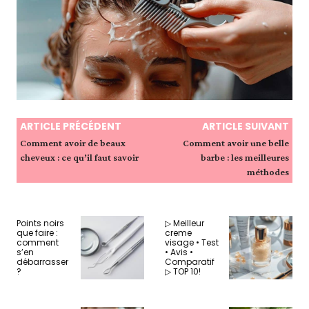
ARTICLE PRÉCÉDENT
ARTICLE SUIVANT
Comment avoir de beaux
Comment avoir une belle
cheveux : ce qu’il faut savoir
barbe : les meilleures
méthodes
Points noirs
▷ Meilleur
que faire :
creme
comment
visage • Test
s’en
• Avis •
débarrasser
Comparatif
?
▷ TOP 10!