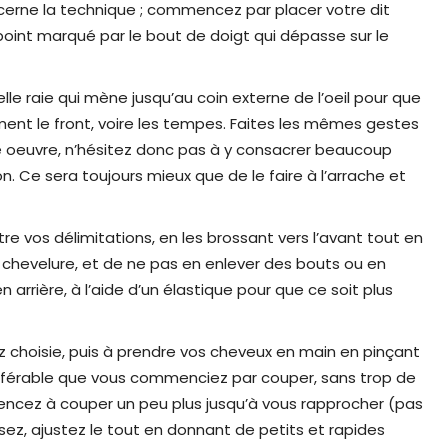
ncerne la technique ; commencez par placer votre dit
 point marqué par le bout de doigt qui dépasse sur le
le raie qui mène jusqu’au coin externe de l’oeil pour que
tement le front, voire les tempes. Faites les mêmes gestes
tre oeuvre, n’hésitez donc pas à y consacrer beaucoup
on. Ce sera toujours mieux que de le faire à l’arrache et
e vos délimitations, en les brossant vers l’avant tout en
e chevelure, et de ne pas en enlever des bouts ou en
n arrière, à l’aide d’un élastique pour que ce soit plus
ez choisie, puis à prendre vos cheveux en main en pinçant
 préférable que vous commenciez par couper, sans trop de
encez à couper un peu plus jusqu’à vous rapprocher (pas
sez, ajustez le tout en donnant de petits et rapides