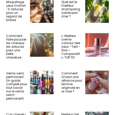
Maquillage
Quel est le
yeux marron
meilleur
: 5 astuces
shampoing
pour un
solide pas
regard de
cher ?
braise
Comment
▷ Meilleur
faire pousser
creme
les cheveux :
contour des
les astuces
yeux • Test •
pour une
Avis •
belle
Comparatif
chevelure
▷ TOP 10!
Vernis semi
Comment
permanent :
choisir une
Un guide
alliance pour
complet pour
femme
tout savoir
originale en
sur le vernis
or rose ?
semi-
permanent
Cuir chevelu
Meilleur Gel