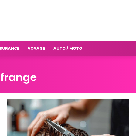
SURANCE
VOYAGE
AUTO / MOTO
 frange