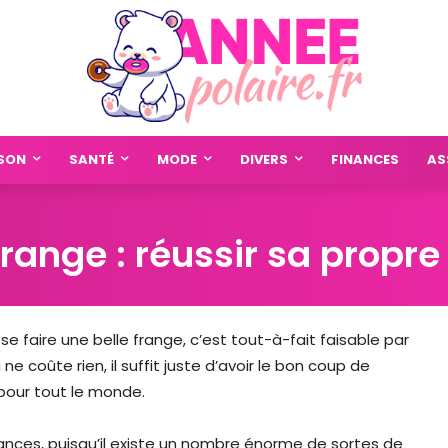
SON
SANTÉ
MODE
DIVERS
FINANCES
AS
ange : réussir sa propre
se faire une belle frange, c’est tout-à-fait faisable par
e coûte rien, il suffit juste d’avoir le bon coup de
 pour tout le monde.
ces, puisqu’il existe un nombre énorme de sortes de