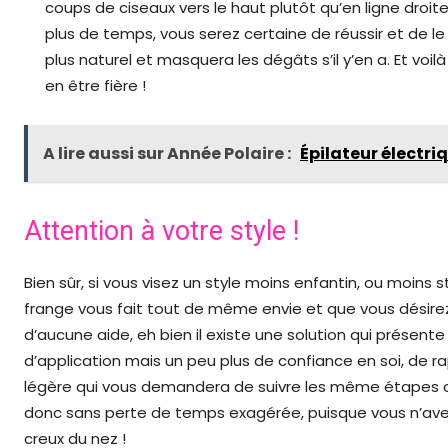
coups de ciseaux vers le haut plutôt qu’en ligne droi
plus de temps, vous serez certaine de réussir et de le
plus naturel et masquera les dégâts s’il y’en a. Et voil
en être fière !
A lire aussi sur Année Polaire :
Épilateur électriq
Attention à votre style !
Bien sûr, si vous visez un style moins enfantin, ou moins s
frange vous fait tout de même envie et que vous désirez r
d’aucune aide, eh bien il existe une solution qui prése
d’application mais un peu plus de confiance en soi, de ra
légère qui vous demandera de suivre les même étapes c
donc sans perte de temps exagérée, puisque vous n’ave
creux du nez !