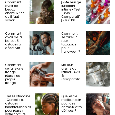
Comment
▷ Meilleur gel
avoir de
lubrifiant
beaux
intime • Test
cheveux : ce
• Avis •
qu’il faut
Comparatif
savoir
▷ TOP 10!
Comment
Comment
avoir de la
se faire un
barbe : 5
faux
astuces à
tatouage
découvrir
pour
halloween ?
Comment
Meilleur
se faire une
creme au
frange :
retinol • Avis
réussir sa
&
propre
Comparatif !
frange
Tresse africaine
Quel est le
: Conseils et
meilleur soin
astuces
pour des
incontournables
cheveux afro
pour réussir
défrisés ?
votre coiffure