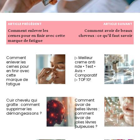
ARTICLE PRÉCÉDENT
ARTICLE SUIVANT
Comment enlever les
Comment avoir de beaux
cernes pour en finir avec cette
cheveux : ce qu’il faut savoir
marque de fatigue
Comment
▷ Meilleur
enlever les
creme anti
cernes pour
ride • Test •
en finir avec
Avis •
cette
Comparatif
marque de
▷ TOP 10!
fatigue
Cuir chevelu qui
Comment
gratte : comment
avoir de
supprimer les
belles lèvres :
démangeaisons ?
comment
avoir de
jolies lèvres
pulpeuses ?