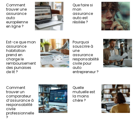
Comment
Que faire si
trouver une
mon
assurance
assurance
auto
auto est
européenne
résiliée ?
en ligne ?
Est-ce que mon
Pourquoi
assurance
souscrire à
habitation
une
prend en
assurance
charge le
responsabilité
remboursement
civile pour
des punaises
auto
de lit ?
entrepreneur ?
Comment
Quelle
trouver un
mutuelle est
comparateur
la moins
d’assurance à
chère ?
responsabilité
civile
professionnelle
?