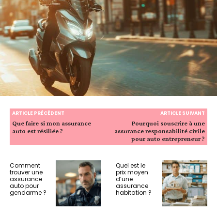
ARTICLE PRÉCÉDENT
ARTICLE SUIVANT
Que faire si mon assurance
Pourquoi souscrire à une
auto est résiliée ?
assurance responsabilité civile
pour auto entrepreneur ?
Comment
Quel est le
trouver une
prix moyen
assurance
d’une
auto pour
assurance
gendarme ?
habitation ?