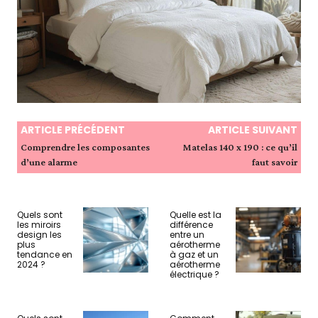
ARTICLE PRÉCÉDENT
ARTICLE SUIVANT
Comprendre les composantes
Matelas 140 x 190 : ce qu’il
d’une alarme
faut savoir
Quels sont
Quelle est la
les miroirs
différence
design les
entre un
plus
aérotherme
tendance en
à gaz et un
2024 ?
aérotherme
électrique ?