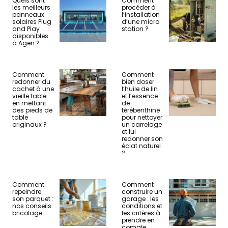
Quels sont
Comment
les meilleurs
procéder à
panneaux
l’installation
solaires Plug
d’une micro
and Play
station ?
disponibles
à Agen ?
Comment
Comment
redonner du
bien doser
cachet à une
l’huile de lin
vieille table
et l’essence
en mettant
de
des pieds de
térébenthine
table
pour nettoyer
originaux ?
un carrelage
et lui
redonner son
éclat naturel
?
Comment
Comment
repeindre
construire un
son parquet :
garage : les
nos conseils
conditions et
bricolage
les critères à
prendre en
compte