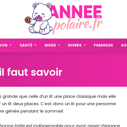
SON
SANTÉ
MODE
DIVERS
FINANCES
AS
’il faut savoir
s grande que celle d’un lit une place classique mais elle
un lit deux places. C’est donc un lit pour une personne
tre gênée pendant le sommeil.
la bonne taille est indispensable pour avoir assez d’espace