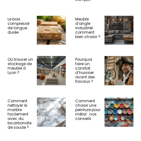
Le bois
Meuble
compressé
d’angle
de longue
industriel :
durée
comment
bien choisir ?
Où trouver un
Pourquoi
stockage de
faire un
meuble à
constat
Lyon ?
d’huissier
avant des
travaux ?
Comment
Comment
nettoyer le
choisir une
marbre
peinture pour
facilement
métal : nos
avec du
conseils
bicarbonate
de soude ?