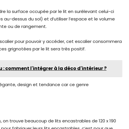
e la surface occupée par le lit en surélevant celui-ci
au-dessus du sol) et d’utiliser l’espace et le volume
ente ou de rangement.
t escalier pour pouvoir y accéder, cet escalier consommera
es grignotées par le lit sera très positif.
 comment l'intégrer à la déco d'intérieur ?
légante, design et tendance car ce genre
 on trouve beaucoup de lits encastrables de 120 x 190
t pour fabriquer leurs lits encastrables, c’est pour que