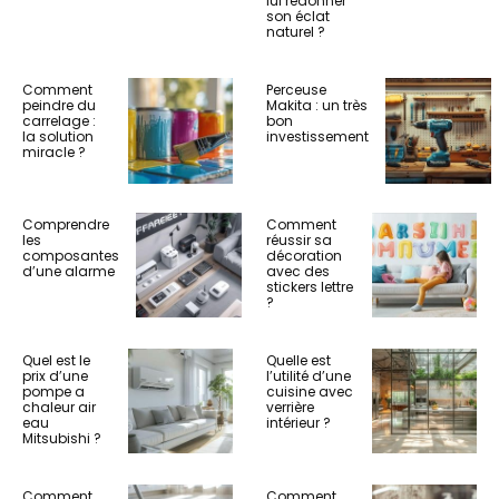
lui redonner
son éclat
naturel ?
Comment
Perceuse
peindre du
Makita : un très
carrelage :
bon
la solution
investissement
miracle ?
Comprendre
Comment
les
réussir sa
composantes
décoration
d’une alarme
avec des
stickers lettre
?
Quel est le
Quelle est
prix d’une
l’utilité d’une
pompe a
cuisine avec
chaleur air
verrière
eau
intérieur ?
Mitsubishi ?
Comment
Comment