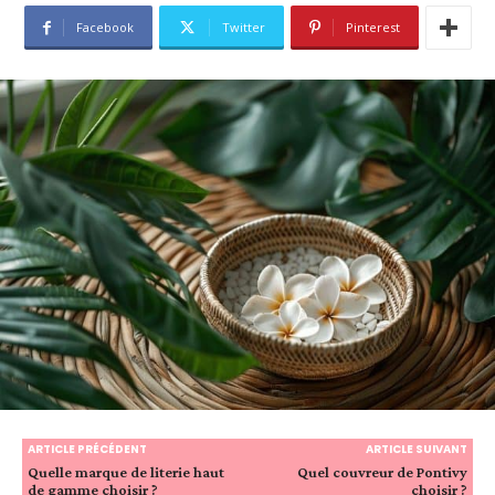
Facebook
Twitter
Pinterest
ARTICLE PRÉCÉDENT
ARTICLE SUIVANT
Quelle marque de literie haut
Quel couvreur de Pontivy
de gamme choisir ?
choisir ?