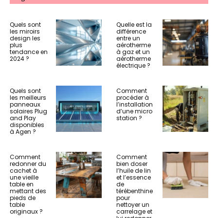
Quels sont
Quelle est la
les miroirs
différence
design les
entre un
plus
aérotherme
tendance en
à gaz et un
2024 ?
aérotherme
électrique ?
Quels sont
Comment
les meilleurs
procéder à
panneaux
l’installation
solaires Plug
d’une micro
and Play
station ?
disponibles
à Agen ?
Comment
Comment
redonner du
bien doser
cachet à
l’huile de lin
une vieille
et l’essence
table en
de
mettant des
térébenthine
pieds de
pour
table
nettoyer un
originaux ?
carrelage et