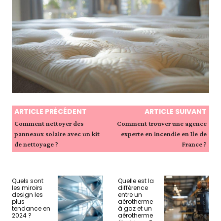
ARTICLE PRÉCÉDENT
ARTICLE SUIVANT
Comment nettoyer des
Comment trouver une agence
panneaux solaire avec un kit
experte en incendie en Ile de
de nettoyage ?
France ?
Quels sont
Quelle est la
les miroirs
différence
design les
entre un
plus
aérotherme
tendance en
à gaz et un
2024 ?
aérotherme