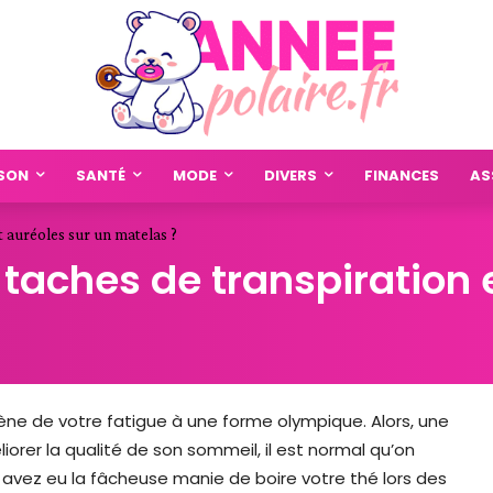
SON
SANTÉ
MODE
DIVERS
FINANCES
AS
 auréoles sur un matelas ?
aches de transpiration e
ène de votre fatigue à une forme olympique. Alors, une
iorer la qualité de son sommeil, il est normal qu’on
 avez eu la fâcheuse manie de boire votre thé lors des