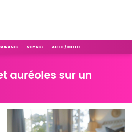
SURANCE
VOYAGE
AUTO / MOTO
t auréoles sur un