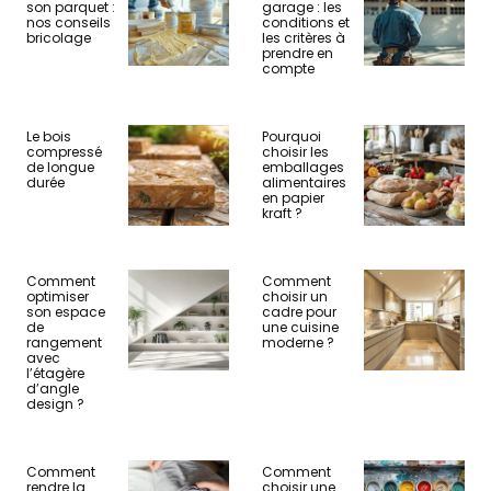
son parquet :
garage : les
nos conseils
conditions et
bricolage
les critères à
prendre en
compte
Le bois
Pourquoi
compressé
choisir les
de longue
emballages
durée
alimentaires
en papier
kraft ?
Comment
Comment
optimiser
choisir un
son espace
cadre pour
de
une cuisine
rangement
moderne ?
avec
l’étagère
d’angle
design ?
Comment
Comment
rendre la
choisir une