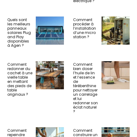
électrique ?
Quels sont
Comment
les meilleurs
procéder à
panneaux
l’installation
solaires Plug
d’une micro
and Play
station ?
disponibles
à Agen ?
Comment
Comment
redonner du
bien doser
cachet à une
l’huile de lin
vieille table
et l’essence
en mettant
de
des pieds de
térébenthine
table
pour nettoyer
originaux ?
un carrelage
et lui
redonner son
éclat naturel
?
Comment
Comment
repeindre
construire un